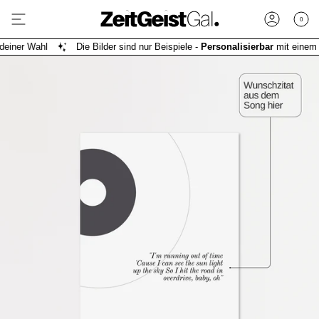
Zum
Inhalt
0
Konto
springen
er Wahl
Die Bilder sind nur Beispiele -
Personalisierbar
mit einem Musi