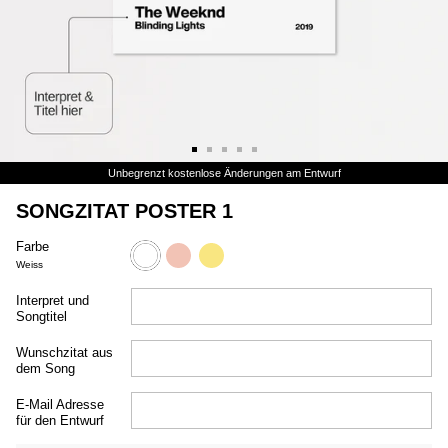
Unbegrenzt kostenlose Änderungen am Entwurf
SONGZITAT POSTER 1
Farbe
weiss
rosa
gelb
Weiss
Interpret und
Songtitel
Wunschzitat aus
dem Song
E-Mail Adresse
für den Entwurf