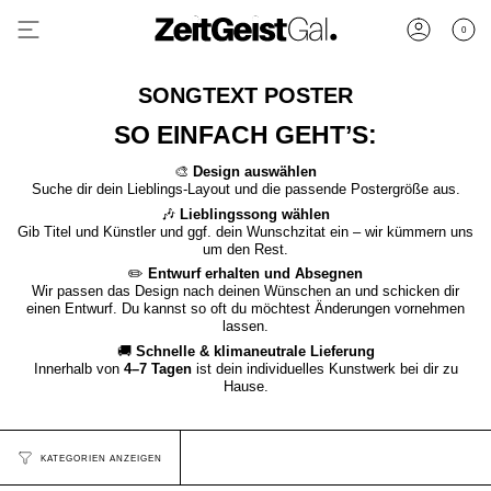
Zum
Inhalt
0
Konto
springen
SONGTEXT POSTER
SO EINFACH GEHT’S:
🎨
Design auswählen
Suche dir dein Lieblings-Layout und die passende Postergröße aus.
🎶
Lieblingssong wählen
Gib Titel und Künstler und ggf. dein Wunschzitat ein – wir kümmern uns
um den Rest.
✏️
Entwurf erhalten und Absegnen
Wir passen das Design nach deinen Wünschen an und schicken dir
einen Entwurf. Du kannst so oft du möchtest Änderungen vornehmen
lassen.
🚚
Schnelle & klimaneutrale Lieferung
Innerhalb von
4–7 Tagen
ist dein individuelles Kunstwerk bei dir zu
Hause.
KATEGORIEN ANZEIGEN