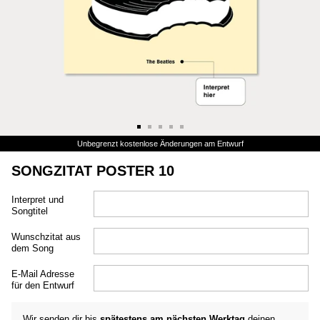
Unbegrenzt kostenlose Änderungen am Entwurf
SONGZITAT POSTER 10
Interpret und
Songtitel
Wunschzitat aus
dem Song
E-Mail Adresse
für den Entwurf
Wir senden dir bis
spätestens am nächsten Werktag
deinen