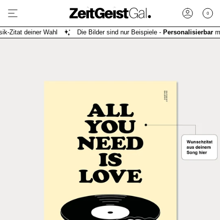
Zum
Inhalt
0
Konto
springen
itat deiner Wahl
Die Bilder sind nur Beispiele -
Personalisierbar
mit e